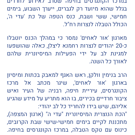
במרכז הקונגרסים בחיפה שסרב לאירוע לחרדים
בגלל שהוא מיועד רק לגברים, ייערך השבוע, בימים
חמישי, ששי ושבת, כנס הטפה של כת 'עדי ה',
הכולל הטבלה לנצרות רח"ל.
מארגון 'אור לאחים' נמסר כי במהלך הכנס יוטבלו
כ-20 יהודים לנצרות רחמנא ליצלן, כאלה שהושפעו
למגינת לב על ידי הפעילות המיסיונרית שלהם
לאורך כל השנה.
הרב בנימין וולקן, ראש האגף למאבק בכתות ומיסיון
בארגון 'אור לאחים', שיגר מכתב אל מרכז
הקונגרסים, עיריית חיפה, רבניה של העיר ואיש
ציבור חרדיים בכירים, בו הוא מתריע על מידע שהגיע
אליהם, שיש בידו להחריד כל לב יהודי:
"הכת הנוצרית המיסיונרית "עדי ה" (ארגון המצפה),
מתכננת לקיים בימים חמישי-שישי שבת הקרובים,
כינוס עם טקס הטבלה, במרכז הקונגרסים בחיפה.