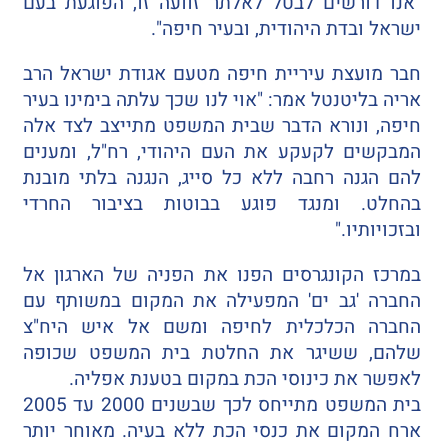
"אנו דורשים לבטל לאלתר זוועה זו, הפוגעת בעם
ישראל ובדת היהודית, ובעיר חיפה".
חבר מועצת עיריית חיפה מטעם אגודת ישראל הרב
אריה בליטנטל אמר: "אוי לנו שכך עלתה בימינו בעיר
חיפה, ונורא הדבר שבית המשפט מתייצב לצד אלה
המבקשים לקעקע את העם היהודי, רח"ל, ומענים
להם הגנה רחבה ללא כל סייג, הנגנה בלתי מובנת
בהחלט. ומנגד פוגע בבוטות בציבור החרדי
ובזכויותיו."
במרכז הקונגרסים הפנו את הפניה של הארגון אל
החברה 'גב ים' המפעילה את המקום במשותף עם
החברה הכלכלית לחיפה ומשם אל איש היח"צ
שלהם, ששיגר את החלטת בית המשפט שכופה
לאפשר את כינוסי הכת במקום בטענת אפליה.
בית המשפט מתייחס לכך שבשנים 2000 עד 2005
ארח המקום את כנסי הכת ללא בעיה. מאוחר יותר