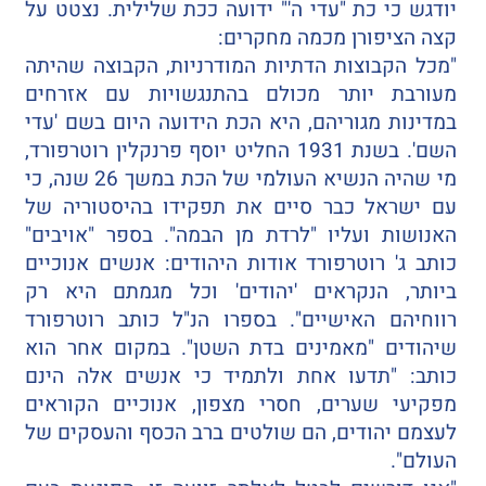
יודגש כי כת "עדי ה'" ידועה ככת שלילית. נצטט על
קצה הציפורן מכמה מחקרים:
"מכל הקבוצות הדתיות המודרניות, הקבוצה שהיתה
מעורבת יותר מכולם בהתנגשויות עם אזרחים
במדינות מגוריהם, היא הכת הידועה היום בשם 'עדי
השם'. בשנת 1931 החליט יוסף פרנקלין רוטרפורד,
מי שהיה הנשיא העולמי של הכת במשך 26 שנה, כי
עם ישראל כבר סיים את תפקידו בהיסטוריה של
האנושות ועליו "לרדת מן הבמה". בספר "אויבים"
כותב ג' רוטרפורד אודות היהודים: אנשים אנוכיים
ביותר, הנקראים 'יהודים' וכל מגמתם היא רק
רווחיהם האישיים". בספרו הנ"ל כותב רוטרפורד
שיהודים "מאמינים בדת השטן". במקום אחר הוא
כותב: "תדעו אחת ולתמיד כי אנשים אלה הינם
מפקיעי שערים, חסרי מצפון, אנוכיים הקוראים
לעצמם יהודים, הם שולטים ברב הכסף והעסקים של
העולם".