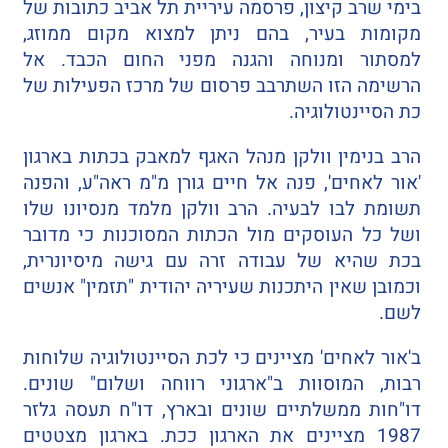
בימי שרב קיצון, פרסמה עיריית תל אביב כתובות של
מקומות בעיר, בהם ניתן למצוא מקום ממוזג,
למסתור ומנוחה והגנה מפני החום הכבד. אל
הרשימה הזו השתרבב פרסום של מרכז הפעילות של
כת הסיינטולוגיה.
הרב בנימין וולקן מנהל האגף למאבק בכתות בארגון
'אור לאחים', פנה אל חיים גורן מ"מ ראה"ע, והפנה
תשומת לבו לבעיה. הרב וולקן מלמד מנסיונו שלו
ושל כל העוסקים מול הכתות המסוכנות כי מדובר
בכת שהיא של עבודה זרה עם גישה מיסיונרית,
וכמובן שאין היתכנות שעיריה יהודית "תזמין" אנשים
לשם.
ב'אור לאחים' מציינים כי לכת הסיינטולוגיה שלוחות
רבות, המוסוות ב"ארגוני רווחה ושלום" שונים.
דו"חות ממשלתיים שונים ובארץ, דו"ח תעסה גלזר
1987 מציינים את הארגון ככת. בארגון מצטטים